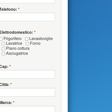
Telefono:
*
Elettrodomestico:
*
Frigorifero
Lavastoviglie
Lavatrice
Forno
Piano cottura
Asciugatrice
Cap:
*
Città:
*
Marca:
*