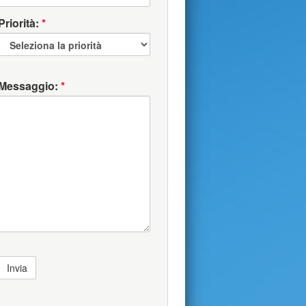
Priorità:
*
Messaggio:
*