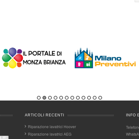
ARTICOLI RECENTI
INFO 
Riparazione lavatrici Hoover
Telefon
Riparazione lavatrici AEG
WhatsA