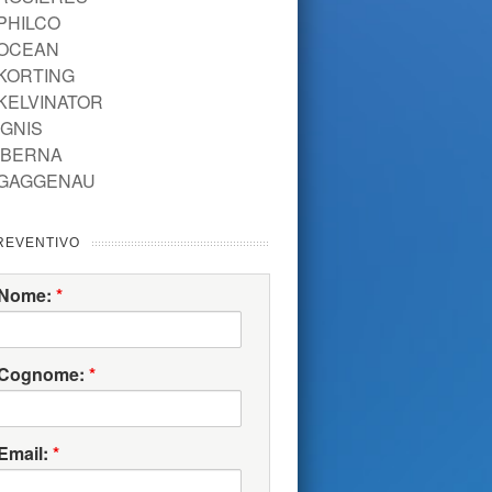
PHILCO
OCEAN
KORTING
KELVINATOR
IGNIS
IBERNA
GAGGENAU
REVENTIVO
Nome:
*
Cognome:
*
Email:
*